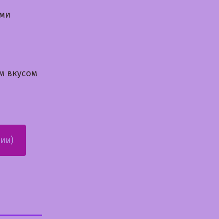
ями
м вкусом
ии)