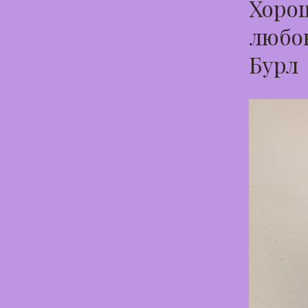
Хорош
любов
Бурл