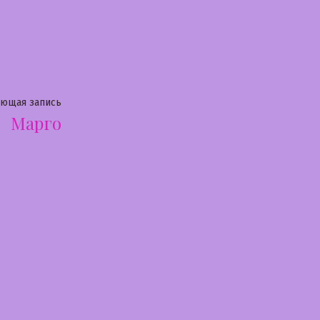
Следующая
ующая запись
Марго
запись: