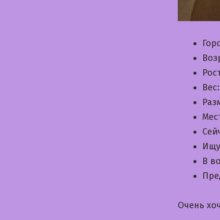
Гор
Воз
Рос
Вес
Раз
Мес
Сей
Ищу
В в
Пре
Очень хо