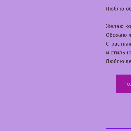
Люблю об
Желаю ко
Обожаю л
Страстна
и стильн
Люблю де
По