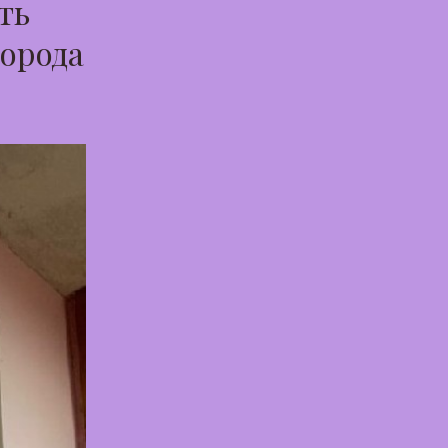
ть
города