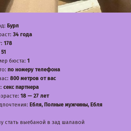
од:
Бурл
раст:
34 года
т:
178
:
51
мер бюста:
1
то:
по номеру телефона
час:
800 метров от вас
:
секс партнера
озрасте:
18 — 27 лет
дпочтения:
Ебля, Полные мужчины, Ебля
чу стать выебаной в зад шалавой