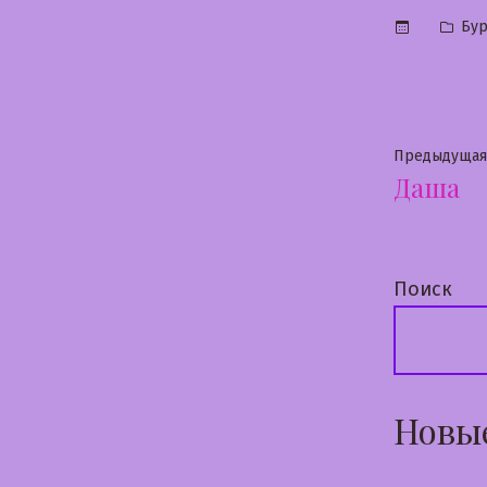
Опу
Бу
в
Нави
Предыдущая
Даша
по
запи
Поиск
Новы