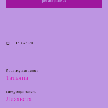
регистрации)
Опубликовано
Омонск
в
Навигация
Предыдущая
Предыдущая запись
Татьяна
запись:
по
записям
Следующая
Следующая запись
Лизавета
запись: