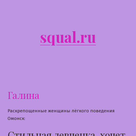
Перейти
к
содержимому
squal.ru
Галина
Раскрепощенные женщины лёгкого поведения
Омонск:
Стильная девченка, хочет