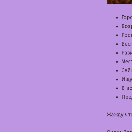
Гор
Воз
Рос
Вес
Раз
Мес
Сей
Ищу
В в
Пре
Жажду чт