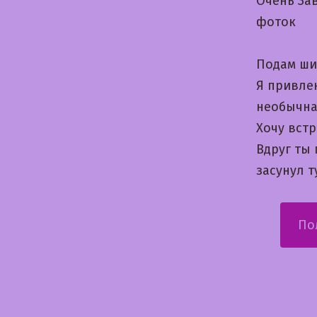
Очень За
фоток
Подам ши
Я привлек
необычна
Хочу вст
Вдруг ты
засунул 
По