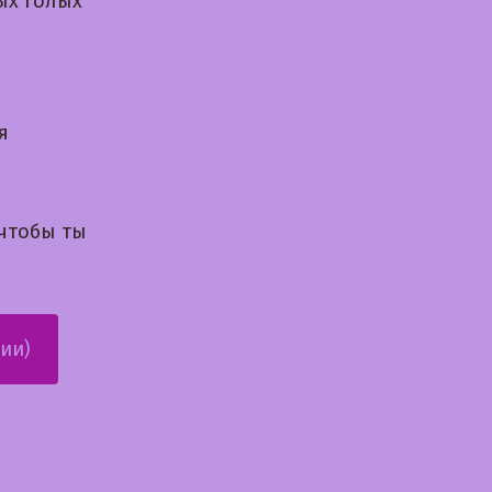
ых голых
я
 чтобы ты
ии)