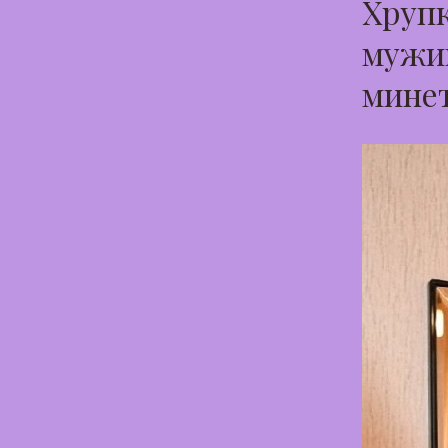
Хрупк
мужик
минет