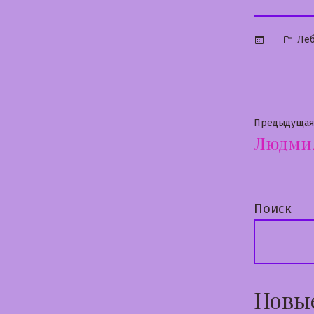
Опу
Ле
в
Нави
Предыдущая
Людми
по
запи
Поиск
Новы