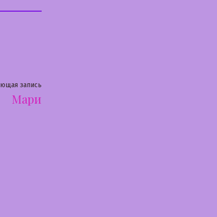
Следующая
ующая запись
Мари
запись: