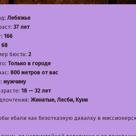
од:
Лебяжье
раст:
37 лет
т:
166
:
68
мер бюста:
2
то:
Только в городе
час:
800 метров от вас
:
мужчину
озрасте:
18 — 32 лет
дпочтения:
Женатые, Лесби, Куни
обы ебали как безотказную давалку в миссионерс