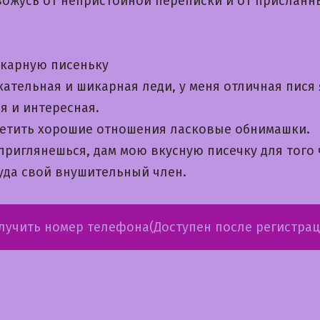
вожусь от непристойной переписки и от присланн
карную писеньку
ательная и шикарная леди, у меня отличная пися 
я и интересная.
ретить хорошие отношения ласковые обнимашки.
 приглянешься, дам мою вкусную писечку для того
туда свой внушительный член.
лучить номер телефона(Доступен после регистрац