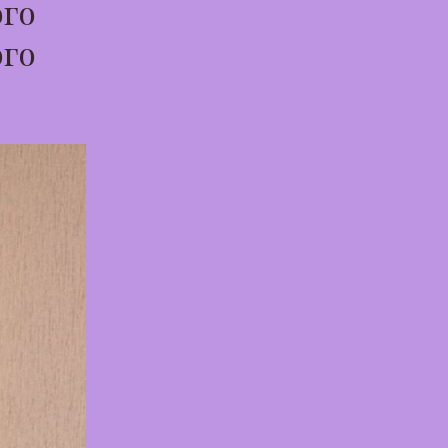
ого
ого