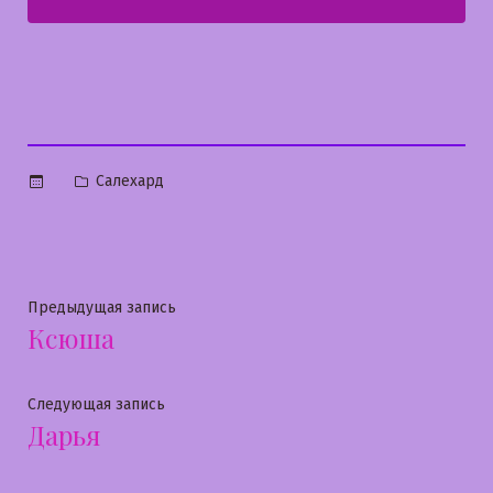
Опубликовано
Салехард
в
Навигация
Предыдущая
Предыдущая запись
Ксюша
запись:
по
записям
Следующая
Следующая запись
Дарья
запись: