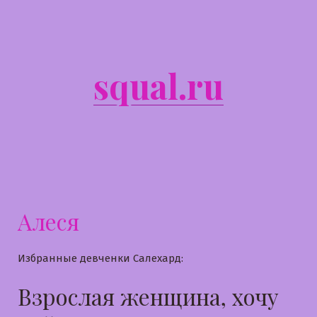
Перейти
к
содержимому
squal.ru
Алеся
Избранные девченки Салехард:
Взрослая женщина, хочу